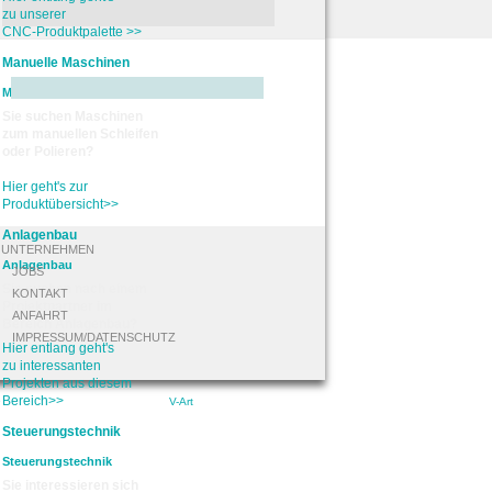
zu unserer
CNC-Produktpalette >>
Manuelle Maschinen
Manuelle Maschinen
Sie suchen Maschinen
zum manuellen Schleifen
oder Polieren?
Hier geht's zur
Produktübersicht>>
Anlagenbau
UNTERNEHMEN
Anlagenbau
JOBS
Sie suchen nach einem
KONTAKT
Projektpartner im
ANFAHRT
Bereich Anlagenbau?
IMPRESSUM/DATENSCHUTZ
Hier entlang geht's
zu interessanten
Projekten aus diesem
Bereich>>
9
V-Art
Steuerungstechnik
Steuerungstechnik
Sie interessieren sich