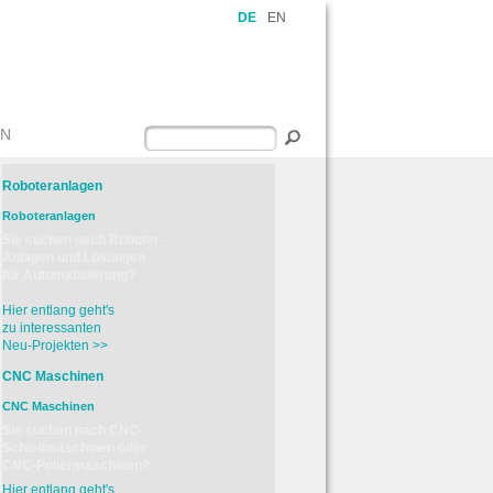
DE
EN
EN
Roboteranlagen
Roboteranlagen
Sie suchen nach Roboter-
Anlagen und Lösungen
für Automatisierung?
Hier entlang geht's
zu interessanten
Neu-Projekten >>
CNC Maschinen
CNC Maschinen
Sie suchen nach CNC-
Schleifmaschinen oder
CNC-Poliermaschinen?
Hier entlang geht's