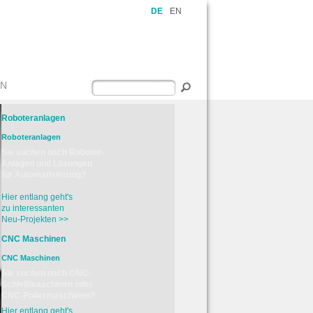
DE
EN
EN
Roboteranlagen
Roboteranlagen
Sie suchen nach Roboter-
Anlagen und Lösungen
für Automatisierung?
Hier entlang geht's
zu interessanten
Neu-Projekten >>
CNC Maschinen
CNC Maschinen
Sie suchen nach CNC-
Schleifmaschinen oder
CNC-Poliermaschinen?
Hier entlang geht's