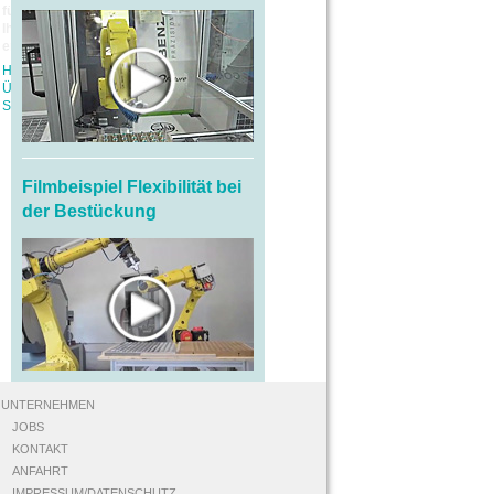
für eine eigens für
Ihre Anwendung
entwickelte Steuerung?
Hier geht's zu einer
Übersicht neuester
Steuerungen>>
Filmbeispiel Flexibilität bei
der Bestückung
UNTERNEHMEN
JOBS
KONTAKT
ANFAHRT
IMPRESSUM/DATENSCHUTZ