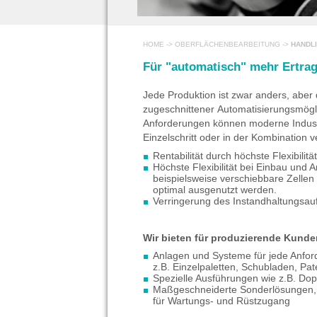
HOME
->
OBERFLÄCHENBEARBEITUNG
->
HANDL
Für "automatisch" mehr Ert
Jede Produktion ist zwar anders, aber
zugeschnittener Automatisierungsmögli
Anforderungen können moderne Industr
Einzelschritt oder in der Kombination
Rentabilität durch höchste Flexibili
Höchste Flexibilität bei Einbau und
beispielsweise verschiebbare Zelle
optimal ausgenutzt werden.
Verringerung des Instandhaltungsau
Wir bieten für produzierende Kunde
Anlagen und Systeme für jede Anfor
z.B. Einzelpaletten, Schubladen, Pa
Spezielle Ausführungen wie z.B. Do
Maßgeschneiderte Sonderlösungen, 
für Wartungs- und Rüstzugang