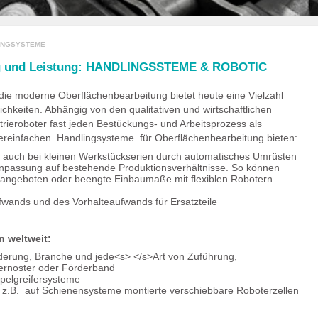
INGSYSTEME
rag und Leistung: HANDLINGSSTEME & ROBOTIC
 die moderne Oberflächenbearbeitung bietet heute eine Vielzahl
chkeiten. Abhängig von den qualitativen und wirtschaftlichen
ieroboter fast jeden Bestückungs- und Arbeitsprozess als
 vereinfachen. Handlingsysteme für Oberflächenbearbeitung bieten:
tät auch bei kleinen Werkstückserien durch automatisches Umrüsten
 Anpassung auf bestehende Produktionsverhältnisse. So können
n angeboten oder beengte Einbaumaße mit flexiblen Robotern
fwands und des Vorhalteaufwands für Ersatzteile
n weltweit:
derung, Branche und jede<s> </s>Art von Zuführung,
ternoster oder Förderband
ppelgreifersysteme
z.B. auf Schienensysteme montierte verschiebbare Roboterzellen