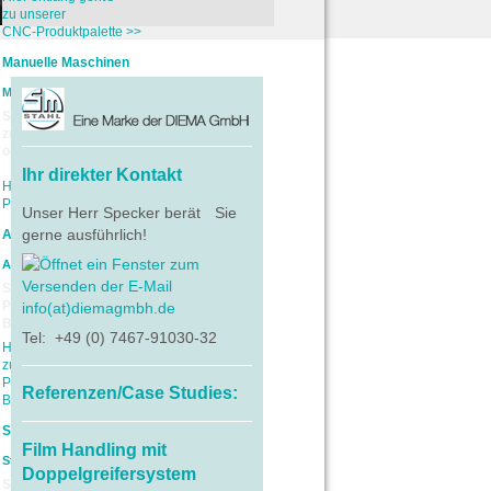
zu unserer
CNC-Produktpalette >>
Manuelle Maschinen
Manuelle Maschinen
Sie suchen Maschinen
zum manuellen Schleifen
oder Polieren?
Ihr direkter Kontakt
Hier geht's zur
Produktübersicht>>
Unser Herr Specker berät Sie
gerne ausführlich!
Anlagenbau
Anlagenbau
Sie suchen nach einem
Projektpartner im
info(at)diemagmbh.de
Bereich Anlagenbau?
Tel: +49 (0) 7467-91030-32
Hier entlang geht's
zu interessanten
Projekten aus diesem
Referenzen/Case Studies:
Bereich>>
Steuerungstechnik
Film Handling mit
Steuerungstechnik
Doppelgreifersystem
Sie interessieren sich